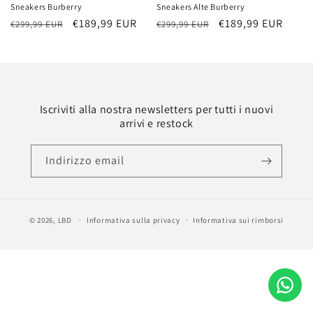
Sneakers Burberry
Sneakers Alte Burberry
P
P
€189,99 EUR
P
P
€189,99 EUR
€299,99 EUR
€299,99 EUR
r
r
r
r
e
e
e
e
z
z
z
z
z
z
z
z
o
o
o
o
Iscriviti alla nostra newsletters per tutti i nuovi
arrivi e restock
d
s
d
s
i
c
i
c
l
o
l
o
Indirizzo email
i
n
i
n
s
t
s
t
t
a
t
a
© 2026,
LBD
Informativa sulla privacy
Informativa sui rimborsi
i
t
i
t
n
o
n
o
o
o